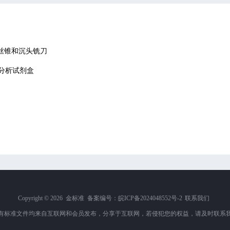
钻头、丝锥和沉头铣刀
免疫分析试剂盒
Copyright ©
2026 金标准 备案编号：
皖ICP备2024048552号-2
联系我们
有标准文件均来自互联网和会员发布，分享于互联网，若侵犯您的权益，请及时联系