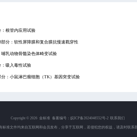
第3部分：根管内应用试验
方法 第13部分：软性屏障膜和复合膜抗慢速戳穿性
第5部分：哺乳动物骨髓染色体畸变试验
5部分：吸入毒性试验
 第17部分：小鼠淋巴瘤细胞（TK）基因突变试验
Copyright ©
2026 金标准 备案编号：
皖ICP备2024048552号-2
联系我们
有标准文件均来自互联网和会员发布，分享于互联网，若侵犯您的权益，请及时联系